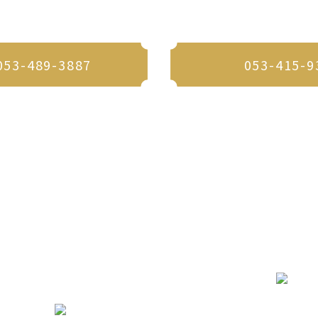
予約はこちら
お電話でのお問い合わせはこちら
053-489-3887
053-415-9
ONCEPT
FACILITY
CUISINE
ENTERTAINMENT
BRIDAL FAIR
PL
MMENDED
FAQ
PHOTO GALLERY
PARTY REPORT
NEWS/BLOG
C
ION
RESTAURANT
レストラン