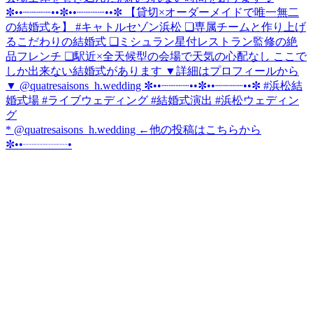
* @quatresaisons_h.wedding ←他の投稿はこちらから
✼••┈┈┈┈•