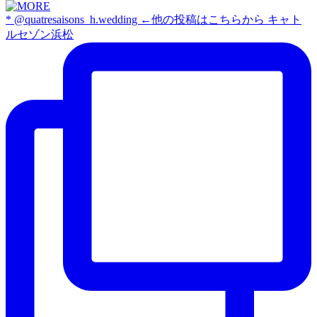
* @quatresaisons_h.wedding ←他の投稿はこちらから キャト
ルセゾン浜松