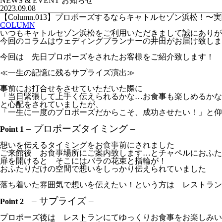
NEWS & EVENT
お知らせ
2023.09.08
【Column.013】プロポーズするならキャトルセゾン浜松！
COLUMN
いつもキャトルセゾン浜松をご利用いただきまして誠にありが
今回のコラムはウェディングプランナーの井田がお届け致しま
今回は 先日プロポーズをされたお客様をご紹介致します！
≪一生の記憶に残るサプライズ演出≫
事前にお打合せをさせていただいた際に
「当日緊張して上手く伝えられるかな…お食事も楽しめるかな
と心配をされていましたが、
「一生に一度のプロポーズだからこそ、成功させたい！」と仰
– プロポーズタイミング –
Point 1
想いを伝えるタイミングをお食事前にされました
ご来館後 お食事場所にご案内致します…とチャペルにおふた
扉を開けると そこにはバラの花束と指輪が！
おふたりだけの空間で想いをしっかり伝えられていました
落ち着いた雰囲気で想いを伝えたい！という方は レストラン
– サプライズ –
Point 2
プロポーズ後は レストランにてゆっくりお食事をお楽しみい