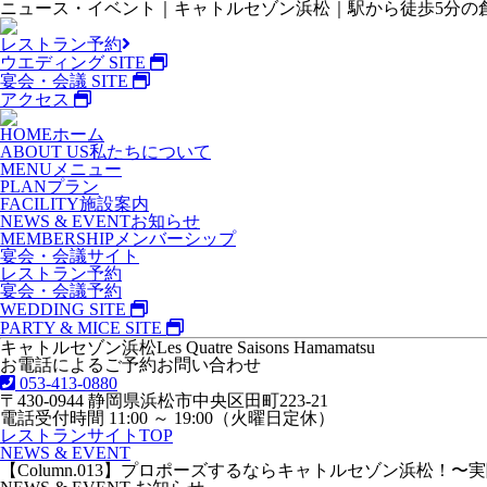
ニュース・イベント｜キャトルセゾン浜松｜駅から徒歩5分の創
レストラン予約
ウエディング SITE
宴会・会議 SITE
アクセス
HOME
ホーム
ABOUT US
私たちについて
MENU
メニュー
PLAN
プラン
FACILITY
施設案内
NEWS & EVENT
お知らせ
MEMBERSHIP
メンバーシップ
宴会・会議サイト
レストラン予約
宴会・会議予約
WEDDING SITE
PARTY & MICE SITE
キャトルセゾン浜松
Les Quatre Saisons Hamamatsu
お電話によるご予約お問い合わせ
053-413-0880
〒430-0944 静岡県浜松市中央区田町223-21
電話受付時間 11:00 ～ 19:00（火曜日定休）
レストランサイトTOP
NEWS & EVENT
【Column.013】プロポーズするならキャトルセゾン浜松！