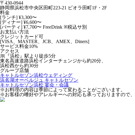
〒430-0944
静岡県浜松市中央区田町223-21 ビオラ田町1F・2F
料金
[ランチ] ¥3,300〜
[ディナー] ¥6,600〜
[パーティ] ¥7,700〜 FreeDrink ※税込サ別
お支払い方法
クレジットカード可
[VISA、MASTER、JCB、AMEX、Diners]
サービス料金10%
アクセス
JR『浜松』駅より徒歩5分
東名高速道路浜松インターチェンジから約20分、
浜松西から約30分
グループ店舗
キャトルセゾン浜松ウェディング
浜名湖オーベルジュ キャトルセゾン
キャトルセゾン浜松 宴会・会議
※お料理の内容は季節によって変わることがございます。
※お客様の嗜好やアレルギーへの対応も承っておりますので、