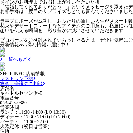
メインのお料理までお召し上がりいただいた後
「結婚してくれてありがとう！」というメッセージを添えたデ
お相手様は二度目のサプライズもとても喜んでくださいました
無事プロポーズが成功し おふたりの新しい人生がスタート致
花束やデザートプレートなどアイテムのご用意も、私達にお任
想いを伝える瞬間を 彩り豊かに演出させていただきます！
プロポーズをご検討されていらっしゃる方は ぜひお気軽にご
最新情報&お得な情報お届け中！
一覧へもどる
SHOP INFO
店舗情報
レストラン予約
宴会・会議のご相談
店舗名
キャトルセゾン浜松
電話番号
053-413-0880
営業時間
ランチ：11:30~14:00 (LO 13:30)
ディナー：17:30~21:00 (LO 20:00)
パーティ：11:00~22:00
火曜定休（祝日は営業）
住所