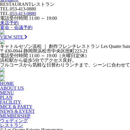
RESTAURANT
レストラン
TEL.
053-413-0880
TEL.
053-413-0880
電話受付時間 11:00 ～ 19:00
来店予約
宴会・会議予約
VIEW SITE
キャトルセゾン浜松 ｜ 創作フレンチレストラン
Les Quatre Sa
〒430-0944 静岡県浜松市中央区田町223-21
電話受付時間 11:00 ～ 19:00（火曜日定休）
浜松駅から徒歩5分でアクセス良好。
フルコースから気軽な日替わりランチまで、シーンに合わせて
HOME
ABOUT US
MENU
PLAN
FACILITY
MICE & PARTY
NEWS & EVENT
MEMBERSHIP
ウェディング
レストラン
© Les Quatre Saisons Hamamatsu